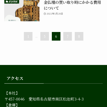
金仏壇の買い取り時にかかる費用
最新情報
について
2022年1月20日
1
...
5
6
7
8
アクセス
【本社】
〒457-0046 愛知県名古屋市南区松池町3-4-3
【倉庫】