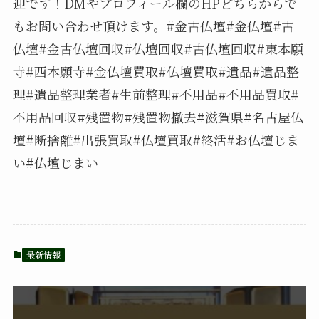
迎です！DMやプロフィール欄のHPどちらからで
もお問い合わせ頂けます。#金古仏壇#金仏壇#古
仏壇#金古仏壇回収#仏壇回収#古仏壇回収#東本願
寺#西本願寺#金仏壇買取#仏壇買取#遺品#遺品整
理#遺品整理業者#生前整理#不用品#不用品買取#
不用品回収#残置物#残置物撤去#滋賀県#名古屋仏
壇#断捨離#出張買取#仏壇買取#終活#お仏壇じま
い#仏壇じまい
最新情報