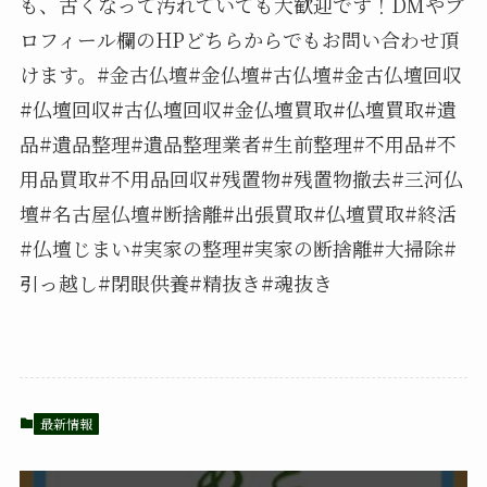
も、古くなって汚れていても大歓迎です！DMやプ
ロフィール欄のHPどちらからでもお問い合わせ頂
けます。#金古仏壇#金仏壇#古仏壇#金古仏壇回収
#仏壇回収#古仏壇回収#金仏壇買取#仏壇買取#遺
品#遺品整理#遺品整理業者#生前整理#不用品#不
用品買取#不用品回収#残置物#残置物撤去#三河仏
壇#名古屋仏壇#断捨離#出張買取#仏壇買取#終活
#仏壇じまい#実家の整理#実家の断捨離#大掃除#
引っ越し#閉眼供養#精抜き#魂抜き
最新情報